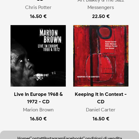
Chris Potter
Messengers
16.50 €
22.50 €
Live In Europe 1968 &
Keeping It In Context -
1972 - CD
CD
Marion Brown
Daniel Carter
16.50 €
16.50 €
Home
Contatti
Instagram
Facebook
Condizioni di vendita