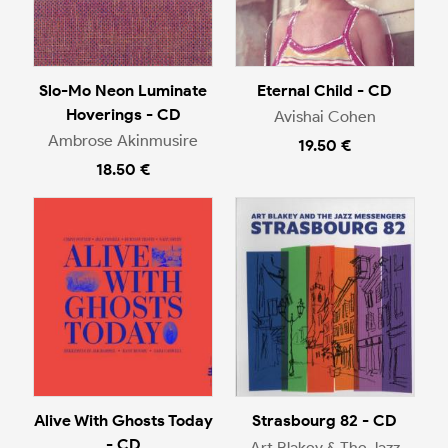
Slo-Mo Neon Luminate
Eternal Child - CD
Hoverings - CD
Avishai Cohen
Ambrose Akinmusire
19.50 €
18.50 €
Alive With Ghosts Today
Strasbourg 82 - CD
- CD
Art Blakey & The Jazz