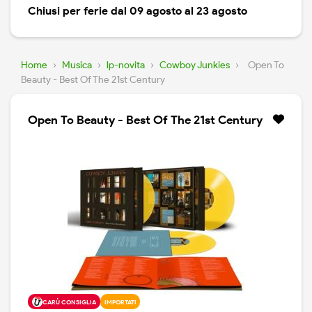
Chiusi per ferie dal 09 agosto al 23 agosto
Home
›
Musica
›
lp-novita
›
Cowboy Junkies
›
Open To
Beauty - Best Of The 21st Century
Open To Beauty - Best Of The 21st Century
CARÙ CONSIGLIA
IMPORTATI