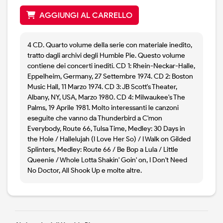
AGGIUNGI AL CARRELLO
4 CD. Quarto volume della serie con materiale inedito,
tratto dagli archivi degli Humble Pie. Questo volume
contiene dei concerti inediti. CD 1: Rhein-Neckar-Halle,
Eppelheim, Germany, 27 Settembre 1974. CD 2: Boston
Music Hall, 11 Marzo 1974. CD 3: JB Scott's Theater,
Albany, NY, USA, Marzo 1980. CD 4: Milwaukee's The
Palms, 19 Aprile 1981. Molto interessanti le canzoni
eseguite che vanno da Thunderbird a C'mon
Everybody, Route 66, Tulsa Time, Medley: 30 Days in
the Hole / Hallelujah (I Love Her So) / I Walk on Gilded
Splinters, Medley: Route 66 / Be Bop a Lula / Little
Queenie / Whole Lotta Shakin' Goin' on, I Don't Need
No Doctor, All Shook Up e molte altre.