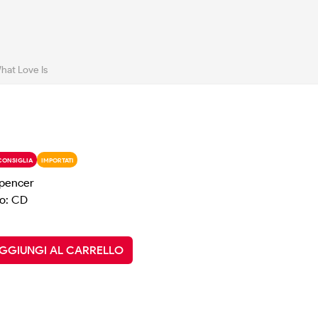
hat Love Is
CONSIGLIA
IMPORTATI
Spencer
o: CD
GGIUNGI AL CARRELLO