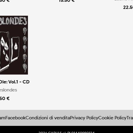
.50 €
15.50 €
22.5
Die: Vol.1 - CD
eslondes
.50 €
ram
Facebook
Condizioni di vendita
Privacy Policy
Cookie Policy
Tra