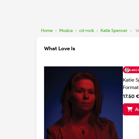
Home
›
Musica
›
cd-rock
›
Katie Spencer
›
W
What Love Is
CARÙ 
Katie 
Format
17.50 €
A