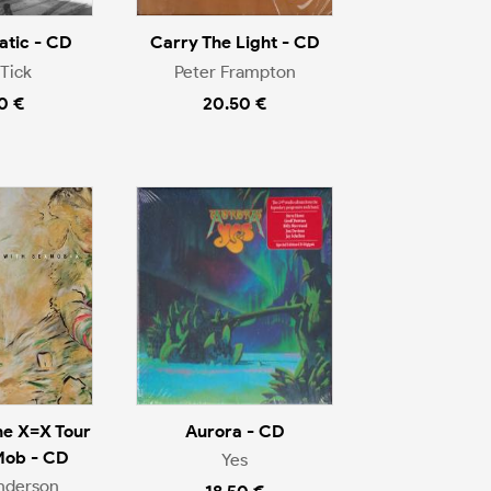
tic - CD
Carry The Light - CD
Tick
Peter Frampton
0 €
20.50 €
he X=X Tour
Aurora - CD
Mob - CD
Yes
nderson