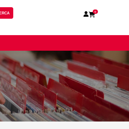
0
ERCA