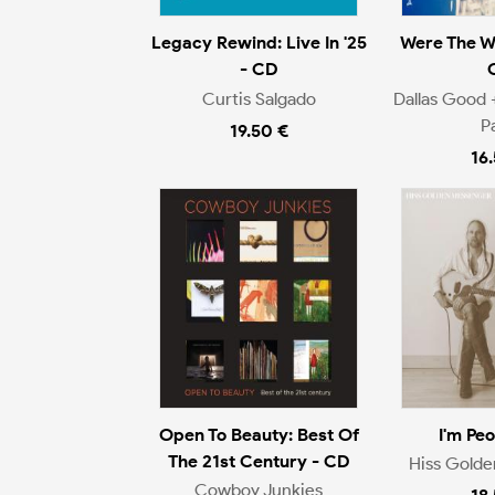
Legacy Rewind: Live In '25
Were The W
- CD
Curtis Salgado
Dallas Good 
P
19.50 €
16
Open To Beauty: Best Of
I'm Pe
The 21st Century - CD
Hiss Gold
Cowboy Junkies