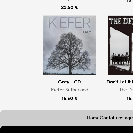
18
23.50 €
Grey - CD
Don't Let It 
Kiefer Sutherland
The D
16.50 €
16
Home
Contatti
Instag