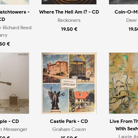
atchtowers -
Where The Hell Am I? - CD
Coin-O-Ma
CD
Reckoners
Deer 
+ Richard Reed
19.50 €
19.5
arry
.50 €
ople - CD
Castle Park - CD
Live From T
With Sex
en Messenger
Graham Coxon
Laurie A