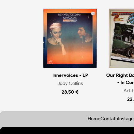
Innervoices - LP
Our Right B
- In Co
Judy Collins
Art 
28.50 €
22
Home
Contatti
Instag