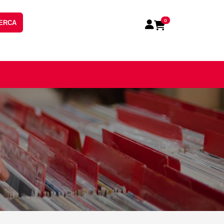
0
ERCA