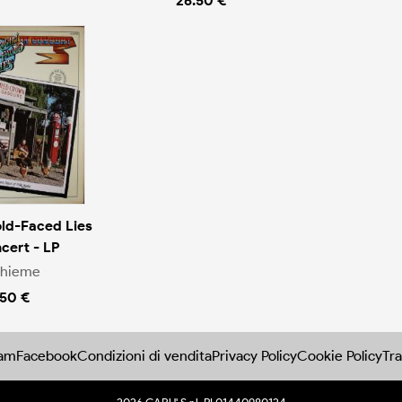
26.50 €
old-Faced Lies
ncert - LP
Thieme
.50 €
ram
Facebook
Condizioni di vendita
Privacy Policy
Cookie Policy
Tra