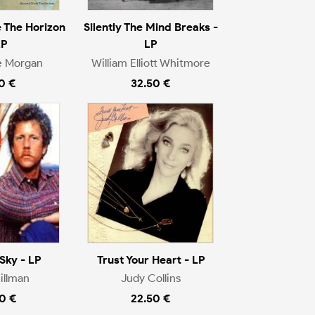
 The Horizon
Silently The Mind Breaks -
LP
LP
e Morgan
William Elliott Whitmore
0 €
32.50 €
Sky - LP
Trust Your Heart - LP
illman
Judy Collins
0 €
22.50 €