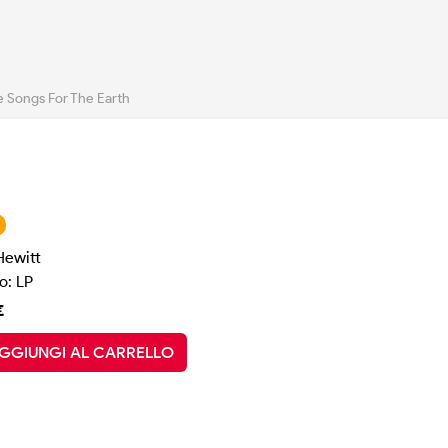
 Songs For The Earth
Hewitt
o: LP
€
GGIUNGI AL CARRELLO