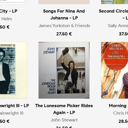
City - LP
Songs For Nina And
Second Circle
Johanna - LP
- 
 Helm
James Yorkston & Friends
Sally Ann
.50 €
27.50 €
37.5
right III - LP
The Lonesome Picker Rides
Morning 
Again - LP
inwright III
Chris H
John Stewart
.50 €
28.5