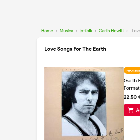
Home
›
Musica
›
lp-folk
›
Garth Hewitt
›
Love
Love Songs For The Earth
IMPORTATI
Garth 
Format
22.50 
A