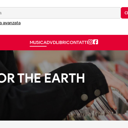
C
a avanzata
MUSICA
DVD
LIBRI
CONTATTI
OR THE EARTH