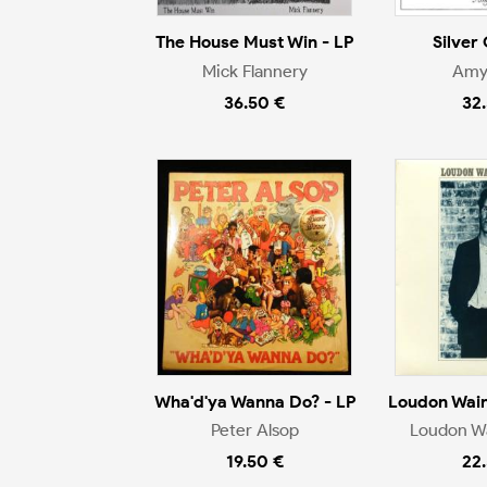
The House Must Win - LP
Silver 
Mick Flannery
Amy
36.50 €
32
Wha'd'ya Wanna Do? - LP
Loudon Wainw
Peter Alsop
Loudon Wa
19.50 €
22