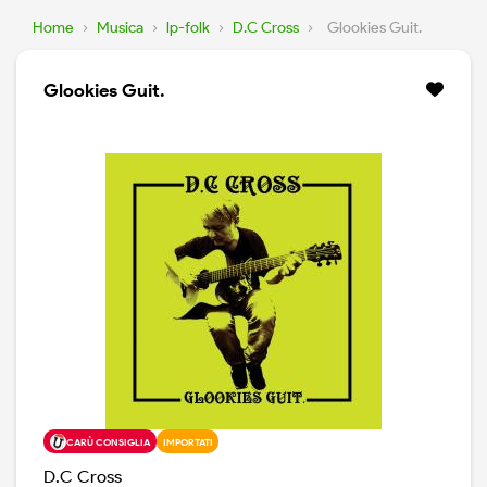
Home
›
Musica
›
lp-folk
›
D.C Cross
›
Glookies Guit.
Glookies Guit.
CARÙ CONSIGLIA
IMPORTATI
D.C Cross