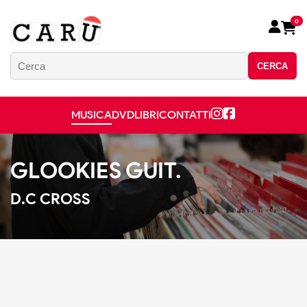
0
CERCA
MUSICA
DVD
LIBRI
CONTATTI
GLOOKIES GUIT.
D.C CROSS