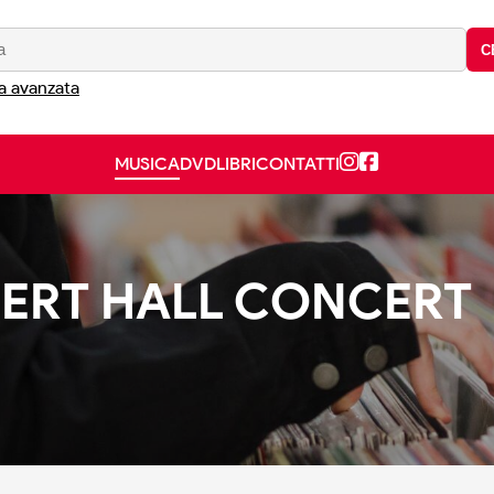
C
a avanzata
MUSICA
DVD
LIBRI
CONTATTI
BERT HALL CONCERT