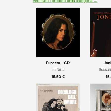
Vedi tutti i prodotti della categoria →
Furesta - CD
Jon
La Nina
Rossan
15.50 €
15