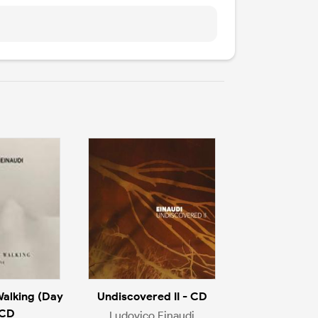
alking (Day
Undiscovered II - CD
 CD
Ludovico Einaudi