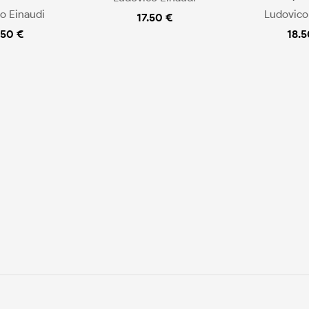
o Einaudi
Ludovico
17.50 €
.50 €
18.5