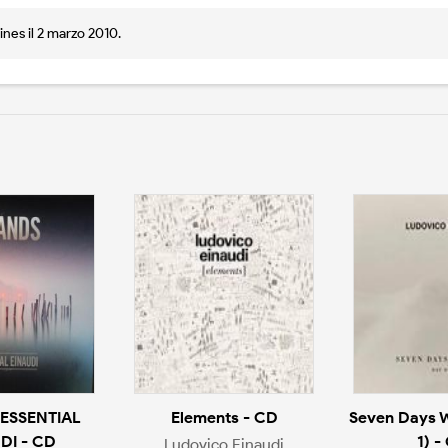
ines il 2 marzo 2010.
 ESSENTIAL
Elements - CD
Seven Days W
DI - CD
1) -
Ludovico Einaudi