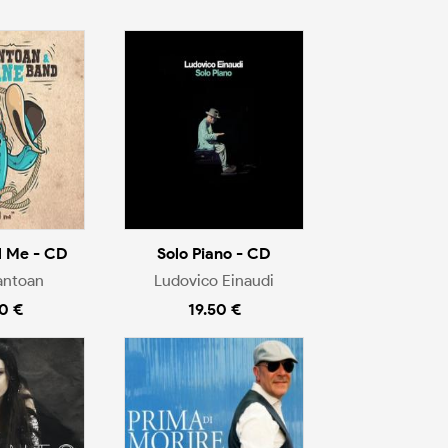
l Me - CD
Solo Piano - CD
antoan
Ludovico Einaudi
0 €
19.50 €