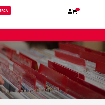
0
ERCA