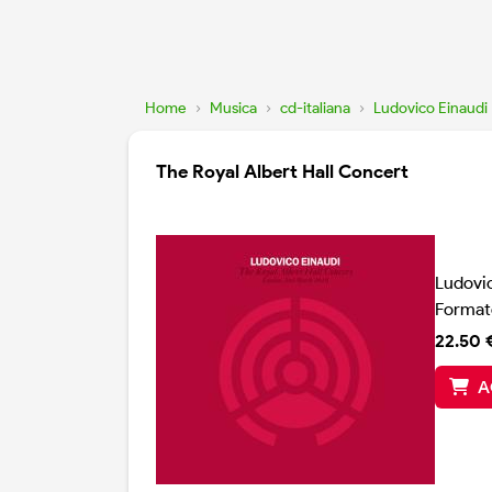
Home
›
Musica
›
cd-italiana
›
Ludovico Einaudi
The Royal Albert Hall Concert
Ludovi
Format
22.50 
A