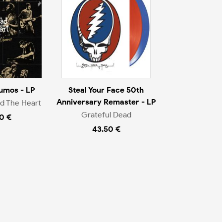
umos - LP
Steal Your Face 50th
Anniversary Remaster - LP
d The Heart
Grateful Dead
0 €
43.50 €