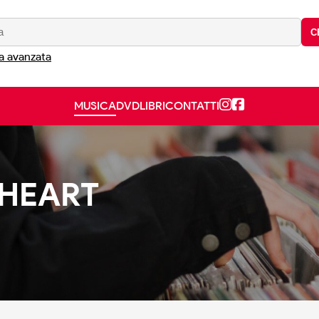
C
a avanzata
MUSICA
DVD
LIBRI
CONTATTI
 HEART