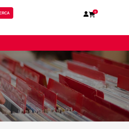
0
ERCA