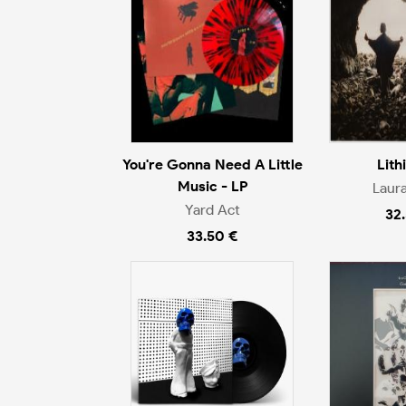
You're Gonna Need A Little
Lith
Music - LP
Laur
Yard Act
32
33.50 €