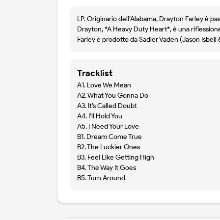
LP. Originario dell’Alabama, Drayton Farley è pas
Drayton, *A Heavy Duty Heart*, è una riflessione s
Farley e prodotto da Sadler Vaden (Jason Isbell
Tracklist
A1. Love We Mean
A2. What You Gonna Do
A3. It’s Called Doubt
A4. I’ll Hold You
A5. I Need Your Love
B1. Dream Come True
B2. The Luckier Ones
B3. Feel Like Getting High
B4. The Way It Goes
B5. Turn Around