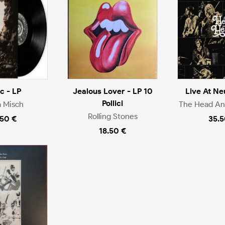
ic - LP
Jealous Lover - LP 10
Live At Ne
Pollici
a Misch
The Head An
Rolling Stones
.50 €
35.5
18.50 €