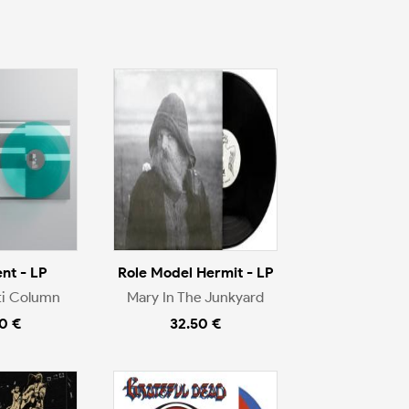
nt - LP
Role Model Hermit - LP
ti Column
Mary In The Junkyard
0 €
32.50 €