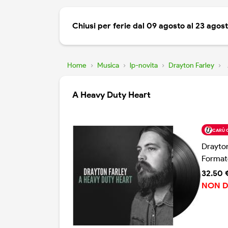
Chiusi per ferie dal 09 agosto al 23 agos
Home
›
Musica
›
lp-novita
›
Drayton Farley
›
A Heavy Duty Heart
CARÙ 
Drayton
Format
32.50 
NON D