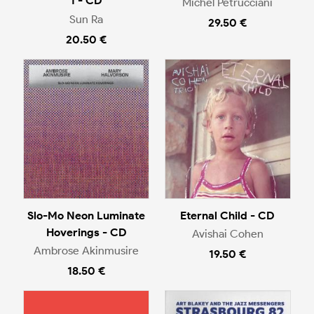
1 - CD
Michel Petrucciani
Sun Ra
29.50 €
20.50 €
Slo-Mo Neon Luminate
Eternal Child - CD
Hoverings - CD
Avishai Cohen
Ambrose Akinmusire
19.50 €
18.50 €