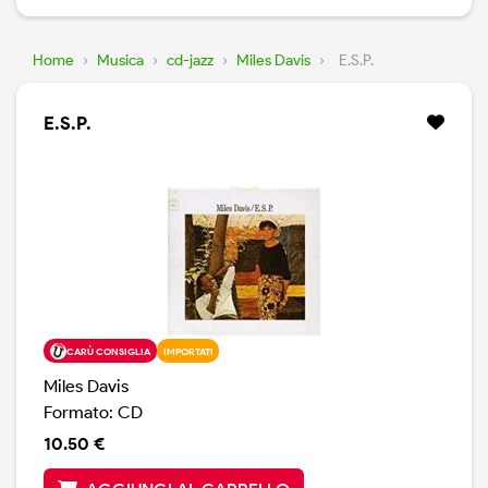
Home
›
Musica
›
cd-jazz
›
Miles Davis
›
E.S.P.
E.S.P.
CARÙ CONSIGLIA
IMPORTATI
Miles Davis
Formato: CD
10.50 €