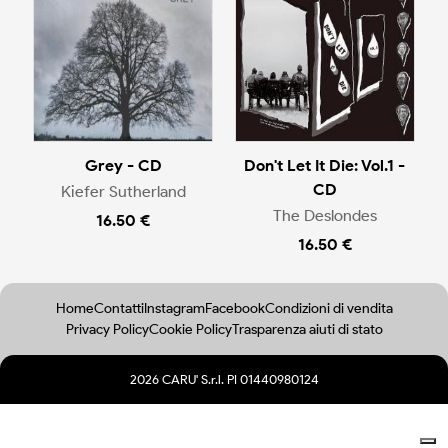
Grey - CD
Don't Let It Die: Vol.1 -
CD
Kiefer Sutherland
The Deslondes
16.50 €
16.50 €
Home
Contatti
Instagram
Facebook
Condizioni di vendita
Privacy Policy
Cookie Policy
Trasparenza aiuti di stato
2026 CARU' S.r.l. PI 01440980124