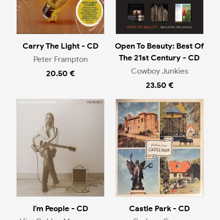
Carry The Light - CD
Open To Beauty: Best Of
The 21st Century - CD
Peter Frampton
Cowboy Junkies
20.50 €
23.50 €
I'm People - CD
Castle Park - CD