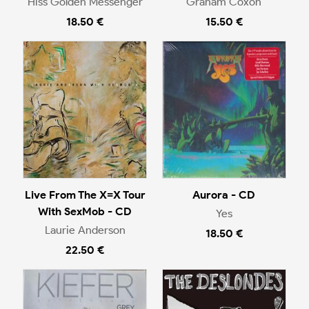
Hiss Golden Messenger
Graham Coxon
18.50 €
15.50 €
Live From The X=X Tour
Aurora - CD
With SexMob - CD
Yes
Laurie Anderson
18.50 €
22.50 €