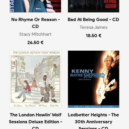
No Rhyme Or Reason -
Bad At Being Good - CD
CD
Teresa James
Stacy Mitchhart
18.50 €
26.50 €
The London Howlin' Wolf
Ledbetter Heights - The
Sessions Deluxe Edition -
30th Anniversary
CD
Sessions - CD