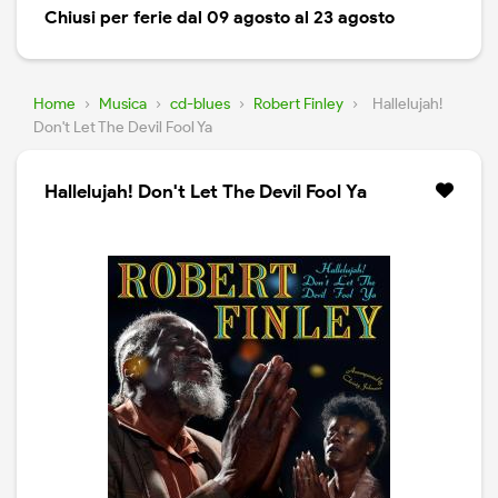
Chiusi per ferie dal 09 agosto al 23 agosto
Home
›
Musica
›
cd-blues
›
Robert Finley
›
Hallelujah!
Don't Let The Devil Fool Ya
Hallelujah! Don't Let The Devil Fool Ya