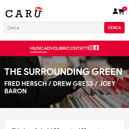
0
CERCA
MUSICA
DVD
LIBRI
CONTATTI
THE SURROUNDING GREEN
FRED HERSCH / DREW GRESS / JOEY
BARON