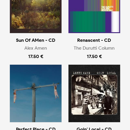
Sun Of AMen - CD
Renascent - CD
Alex Amen
The Durutti Column
17.50 €
17.50 €
Perfect Place - CD
Goin' Local - CD