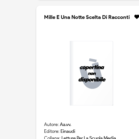
Mille E Una Notte Scelta Di Racconti
Autore:
Aa.vv.
Editore:
Einaudi
Collana:
Letture Per La Scuola Media