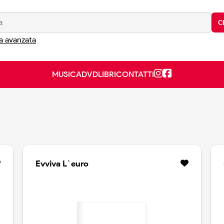
C
a avanzata
MUSICA
DVD
LIBRI
CONTATTI
Evviva L`euro