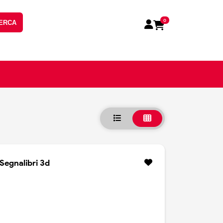
0
ERCA
Segnalibri 3d