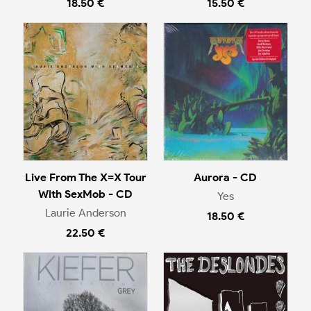
18.50 €
15.50 €
Live From The X=X Tour
Aurora - CD
With SexMob - CD
Yes
Laurie Anderson
18.50 €
22.50 €