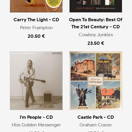
Carry The Light - CD
Open To Beauty: Best Of
The 21st Century - CD
Peter Frampton
Cowboy Junkies
20.50 €
23.50 €
I'm People - CD
Castle Park - CD
Hiss Golden Messenger
Graham Coxon