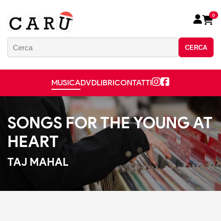
0
CERCA
MUSICA
DVD
LIBRI
CONTATTI
SONGS FOR THE YOUNG AT
HEART
TAJ MAHAL