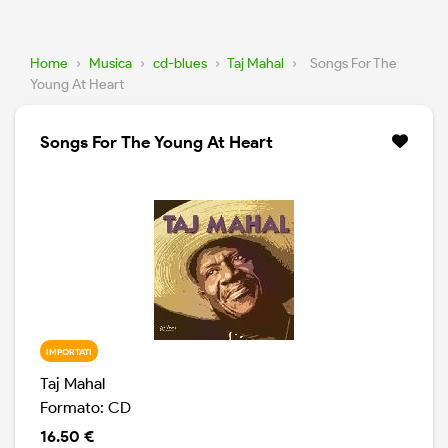
Home
›
Musica
›
cd-blues
›
Taj Mahal
›
Songs For The
Young At Heart
Songs For The Young At Heart
IMPORTATI
Taj Mahal
Formato: CD
16.50 €