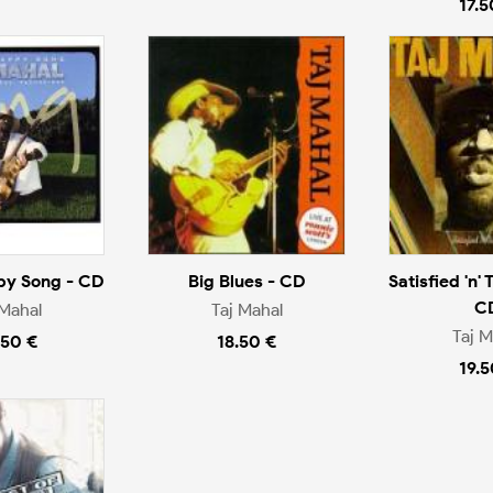
17.5
py Song - CD
Big Blues - CD
Satisfied 'n' 
C
 Mahal
Taj Mahal
Taj M
.50 €
18.50 €
19.5