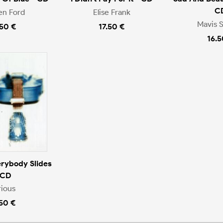
C
en Ford
Elise Frank
Mavis S
.50 €
17.50 €
16.5
erybody Slides
 CD
rious
.50 €