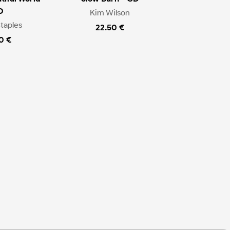
D
Kim Wilson
taples
22.50 €
0 €