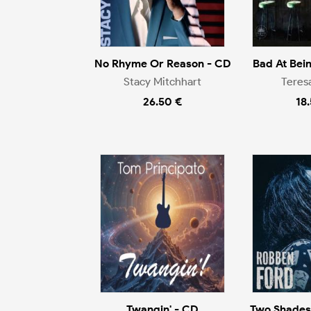
No Rhyme Or Reason - CD
Bad At Bei
Stacy Mitchhart
Teres
26.50 €
18
Twangin' - CD
Two Shades