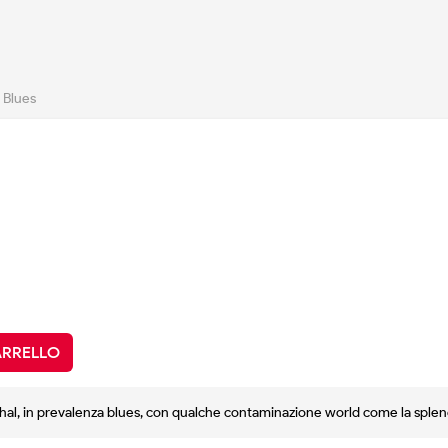
 Blues
ARRELLO
 Mahal, in prevalenza blues, con qualche contaminazione world come la sple