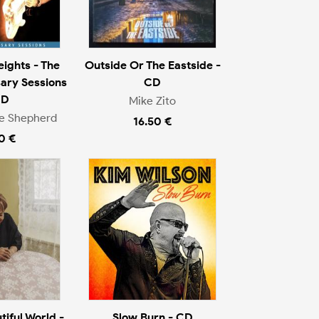
ights - The
Outside Or The Eastside -
ary Sessions
CD
CD
Mike Zito
e Shepherd
16.50 €
0 €
iful World -
Slow Burn - CD