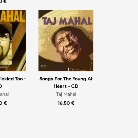
0 €
Tickled Too -
Songs For The Young At
D
Heart - CD
ahal
Taj Mahal
0 €
16.50 €