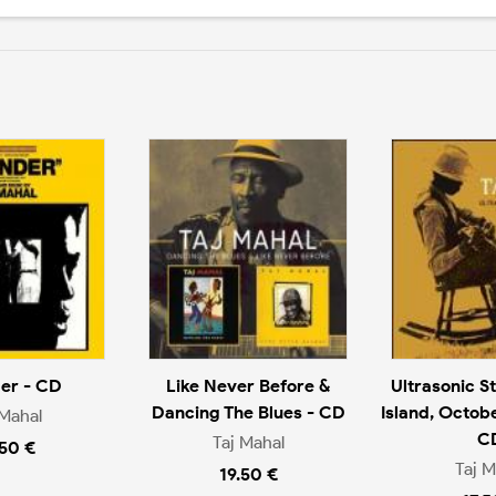
er - CD
Like Never Before &
Ultrasonic S
Dancing The Blues - CD
Island, Octobe
 Mahal
C
Taj Mahal
.50 €
Taj M
19.50 €