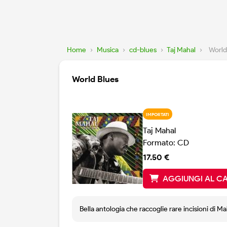
Home
›
Musica
›
cd-blues
›
Taj Mahal
›
World
World Blues
IMPORTATI
Taj Mahal
Formato: CD
17.50 €
AGGIUNGI AL C
Bella antologia che raccoglie rare incisioni di