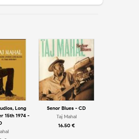
tudios, Long
Senor Blues - CD
r 15th 1974 -
Taj Mahal
D
16.50 €
ahal