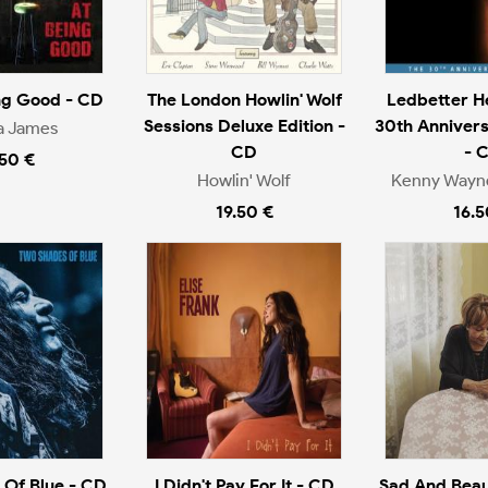
ng Good - CD
The London Howlin' Wolf
Ledbetter He
Sessions Deluxe Edition -
30th Annivers
a James
CD
- 
.50 €
Howlin' Wolf
Kenny Wayn
19.50 €
16.5
 Of Blue - CD
I Didn't Pay For It - CD
Sad And Beaut