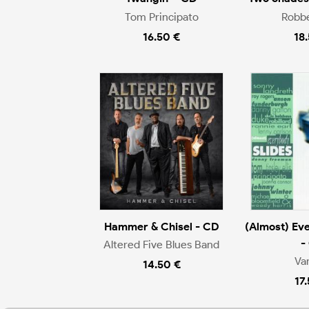
Tom Principato
Robb
16.50 €
18
Hammer & Chisel - CD
(Almost) Ev
-
Altered Five Blues Band
Va
14.50 €
17