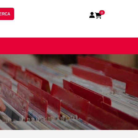
0
ERCA