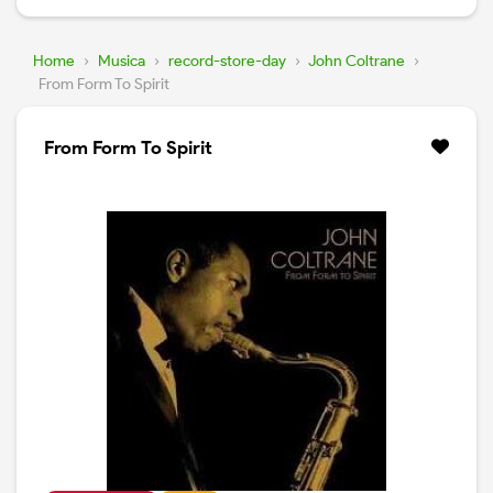
Home
›
Musica
›
record-store-day
›
John Coltrane
›
From Form To Spirit
From Form To Spirit