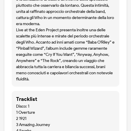
piuttosto che osservarlo da lontano. Questa intimità,
unita al raffinato approccio orchestrale della band,
cattura gli Who in un momento determinante della loro
era moderna.
Live at the Eden Project presenta inoltre una delle
scalette più intense e mirate del periodo orchestrale
degli Who. Accanto ad inni amati come “Baba O'Riley” e
“Pinball Wizard”, l'album include gemme raramente
eseguite come “Cry If You Want”, “Anyway, Anyhow,
Anywhere” e “The Rock”, creando un viaggio che
abbraccia tutta la carriera e bilancia successi, brani
meno conosciuti e capolavori orchestrali con notevole
fluidità.
Tracklist
Disco: 1
1 Overture
2 1921
3 Amazing Journey
4 Sparks