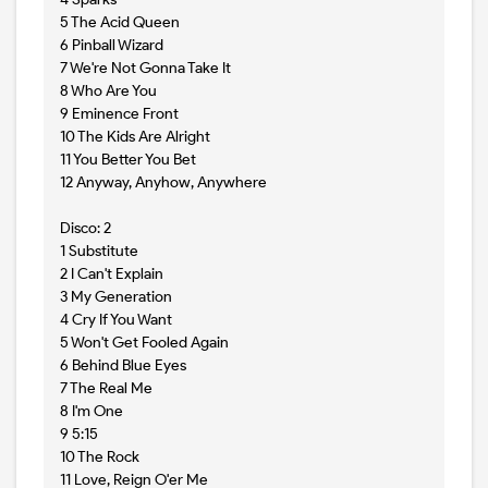
5 The Acid Queen
6 Pinball Wizard
7 We're Not Gonna Take It
8 Who Are You
9 Eminence Front
10 The Kids Are Alright
11 You Better You Bet
12 Anyway, Anyhow, Anywhere
Disco: 2
1 Substitute
2 I Can't Explain
3 My Generation
4 Cry If You Want
5 Won't Get Fooled Again
6 Behind Blue Eyes
7 The Real Me
8 I'm One
9 5:15
10 The Rock
11 Love, Reign O'er Me