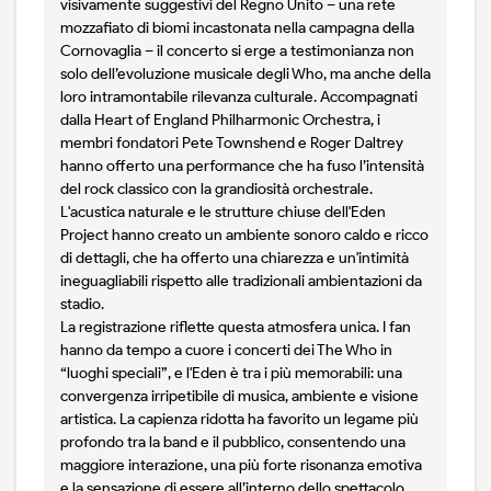
visivamente suggestivi del Regno Unito – una rete
mozzafiato di biomi incastonata nella campagna della
Cornovaglia – il concerto si erge a testimonianza non
solo dell’evoluzione musicale degli Who, ma anche della
loro intramontabile rilevanza culturale. Accompagnati
dalla Heart of England Philharmonic Orchestra, i
membri fondatori Pete Townshend e Roger Daltrey
hanno offerto una performance che ha fuso l’intensità
del rock classico con la grandiosità orchestrale.
L'acustica naturale e le strutture chiuse dell'Eden
Project hanno creato un ambiente sonoro caldo e ricco
di dettagli, che ha offerto una chiarezza e un'intimità
ineguagliabili rispetto alle tradizionali ambientazioni da
stadio.
La registrazione riflette questa atmosfera unica. I fan
hanno da tempo a cuore i concerti dei The Who in
“luoghi speciali”, e l'Eden è tra i più memorabili: una
convergenza irripetibile di musica, ambiente e visione
artistica. La capienza ridotta ha favorito un legame più
profondo tra la band e il pubblico, consentendo una
maggiore interazione, una più forte risonanza emotiva
e la sensazione di essere all’interno dello spettacolo