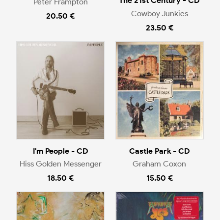
The 21st Century - CD
Peter Frampton
Cowboy Junkies
20.50 €
23.50 €
I'm People - CD
Castle Park - CD
Hiss Golden Messenger
Graham Coxon
18.50 €
15.50 €