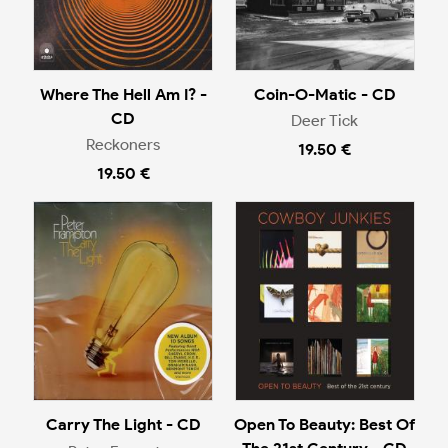
Where The Hell Am I? -
Coin-O-Matic - CD
CD
Deer Tick
Reckoners
19.50 €
19.50 €
Carry The Light - CD
Open To Beauty: Best Of