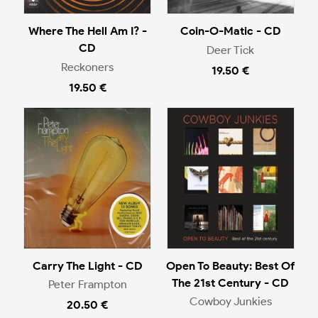
Where The Hell Am I? -
Coin-O-Matic - CD
CD
Deer Tick
Reckoners
19.50 €
19.50 €
Carry The Light - CD
Open To Beauty: Best Of
The 21st Century - CD
Peter Frampton
Cowboy Junkies
20.50 €