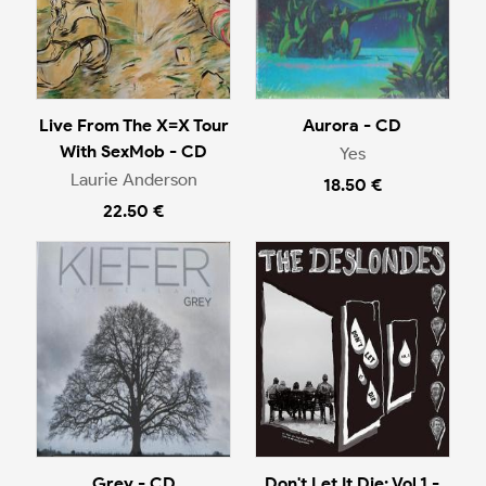
Live From The X=X Tour
Aurora - CD
With SexMob - CD
Yes
Laurie Anderson
18.50 €
22.50 €
Grey - CD
Don't Let It Die: Vol.1 -