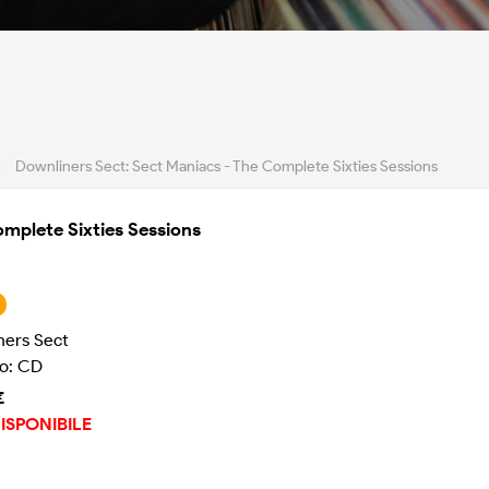
›
Downliners Sect: Sect Maniacs - The Complete Sixties Sessions
mplete Sixties Sessions
ners Sect
o: CD
€
ISPONIBILE