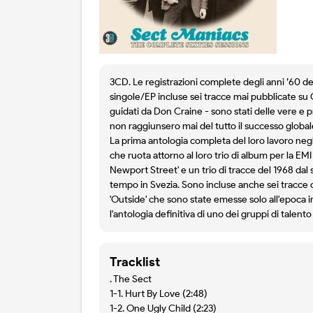
3CD. Le registrazioni complete degli anni ’60 del
singole/EP incluse sei tracce mai pubblicate su 
guidati da Don Craine - sono stati delle vere e pr
non raggiunsero mai del tutto il successo global
La prima antologia completa del loro lavoro negli
che ruota attorno al loro trio di album per la EMI
Newport Street' e un trio di tracce del 1968 dal
tempo in Svezia. Sono incluse anche sei tracce ch
'Outside' che sono state emesse solo all'epoca i
l'antologia definitiva di uno dei gruppi di talen
Tracklist
. The Sect
1-1. Hurt By Love (2:48)
1-2. One Ugly Child (2:23)