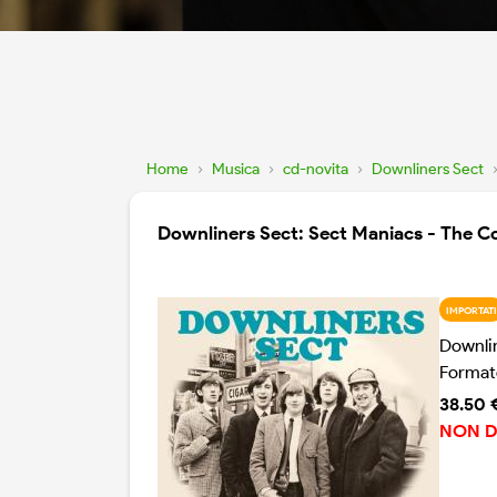
Home
›
Musica
›
cd-novita
›
Downliners Sect
Downliners Sect: Sect Maniacs - The Co
IMPORTATI
Downli
Format
38.50 
NON D