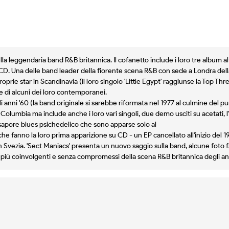
la leggendaria band R&B britannica. Il cofanetto include i loro tre album al
CD. Una delle band leader della fiorente scena R&B con sede a Londra della
oprie star in Scandinavia (il loro singolo 'Little Egypt' raggiunse la Top Th
e di alcuni dei loro contemporanei.
 anni '60 (la band originale si sarebbe riformata nel 1977 al culmine del p
 Columbia ma include anche i loro vari singoli, due demo usciti su acetati, l
 sapore blues psichedelico che sono apparse solo al
e fanno la loro prima apparizione su CD - un EP cancellato all'inizio del 196
n Svezia. 'Sect Maniacs' presenta un nuovo saggio sulla band, alcune foto f
to più coinvolgenti e senza compromessi della scena R&B britannica degli an