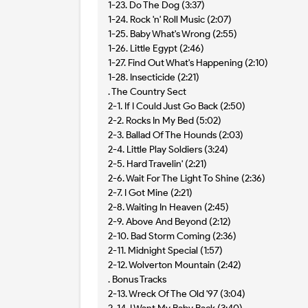
1-23. Do The Dog (3:37)
1-24. Rock 'n' Roll Music (2:07)
1-25. Baby What's Wrong (2:55)
1-26. Little Egypt (2:46)
1-27. Find Out What's Happening (2:10)
1-28. Insecticide (2:21)
. The Country Sect
2-1. If I Could Just Go Back (2:50)
2-2. Rocks In My Bed (5:02)
2-3. Ballad Of The Hounds (2:03)
2-4. Little Play Soldiers (3:24)
2-5. Hard Travelin' (2:21)
2-6. Wait For The Light To Shine (2:36)
2-7. I Got Mine (2:21)
2-8. Waiting In Heaven (2:45)
2-9. Above And Beyond (2:12)
2-10. Bad Storm Coming (2:36)
2-11. Midnight Special (1:57)
2-12. Wolverton Mountain (2:42)
. Bonus Tracks
2-13. Wreck Of The Old '97 (3:04)