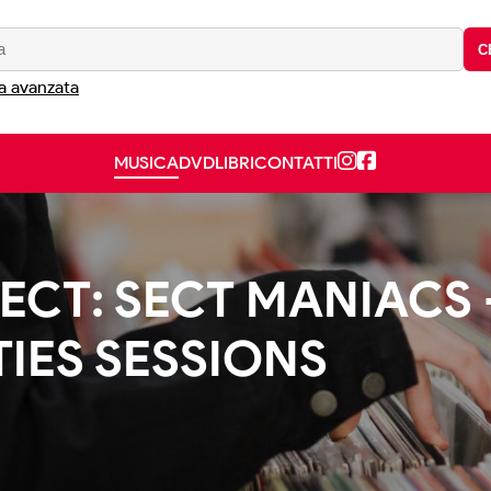
C
a avanzata
MUSICA
DVD
LIBRI
CONTATTI
CT: SECT MANIACS 
IES SESSIONS