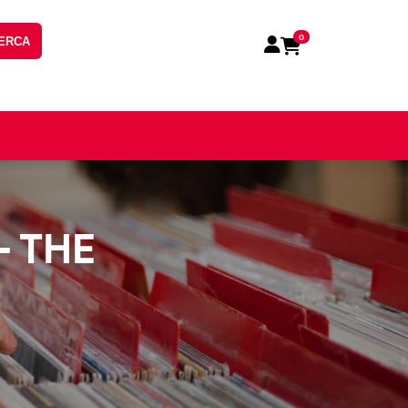
0
ERCA
- THE