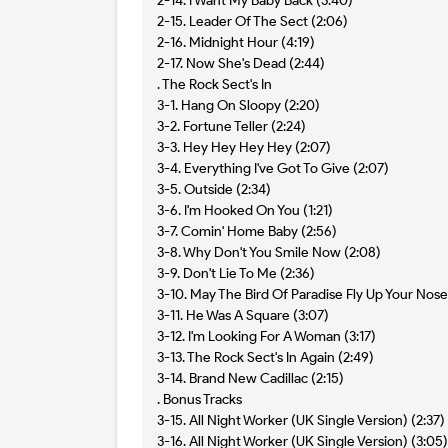
2-14. I Want My Baby Back (3:40)
2-15. Leader Of The Sect (2:06)
2-16. Midnight Hour (4:19)
2-17. Now She's Dead (2:44)
. The Rock Sect's In
3-1. Hang On Sloopy (2:20)
3-2. Fortune Teller (2:24)
3-3. Hey Hey Hey Hey (2:07)
3-4. Everything I've Got To Give (2:07)
3-5. Outside (2:34)
3-6. I'm Hooked On You (1:21)
3-7. Comin' Home Baby (2:56)
3-8. Why Don't You Smile Now (2:08)
3-9. Don't Lie To Me (2:36)
3-10. May The Bird Of Paradise Fly Up Your Nose
3-11. He Was A Square (3:07)
3-12. I'm Looking For A Woman (3:17)
3-13. The Rock Sect's In Again (2:49)
3-14. Brand New Cadillac (2:15)
. Bonus Tracks
3-15. All Night Worker (UK Single Version) (2:37)
3-16. All Night Worker (UK Single Version) (3:05)