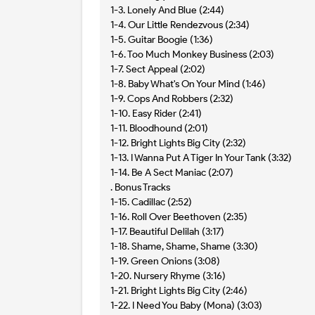
1-3. Lonely And Blue (2:44)
1-4. Our Little Rendezvous (2:34)
1-5. Guitar Boogie (1:36)
1-6. Too Much Monkey Business (2:03)
1-7. Sect Appeal (2:02)
1-8. Baby What's On Your Mind (1:46)
1-9. Cops And Robbers (2:32)
1-10. Easy Rider (2:41)
1-11. Bloodhound (2:01)
1-12. Bright Lights Big City (2:32)
1-13. I Wanna Put A Tiger In Your Tank (3:32)
1-14. Be A Sect Maniac (2:07)
. Bonus Tracks
1-15. Cadillac (2:52)
1-16. Roll Over Beethoven (2:35)
1-17. Beautiful Delilah (3:17)
1-18. Shame, Shame, Shame (3:30)
1-19. Green Onions (3:08)
1-20. Nursery Rhyme (3:16)
1-21. Bright Lights Big City (2:46)
1-22. I Need You Baby (Mona) (3:03)