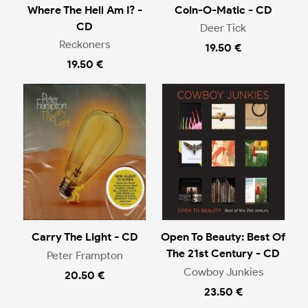
Where The Hell Am I? -
Coin-O-Matic - CD
CD
Deer Tick
Reckoners
19.50 €
19.50 €
Carry The Light - CD
Open To Beauty: Best Of
The 21st Century - CD
Peter Frampton
Cowboy Junkies
20.50 €
23.50 €