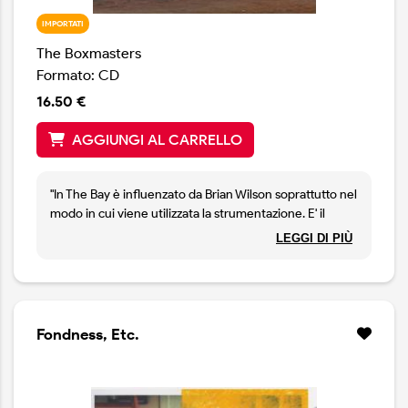
IMPORTATI
The Boxmasters
Formato: CD
16.50 €
AGGIUNGI AL CARRELLO
"In The Bay è influenzato da Brian Wilson soprattutto nel
modo in cui viene utilizzata la strumentazione. E' il
nostro umile tentativo di creare il nostro Pet Sounds"
LEGGI DI PIÙ
dichiara Billy Bob Thornton, attore, sceneggiatore e
regista nonché fondatore di questa band. Il disco
conferma l'amore per la musica degli anni Sessanta
nutrito da Thornton, ma anche la capacità di rivisitarla in
maniera personale e creativa.
Fondness, Etc.