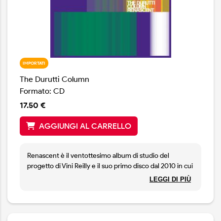
IMPORTATI
The Durutti Column
Formato: CD
17.50 €
AGGIUNGI AL CARRELLO
Renascent è il ventottesimo album di studio del
progetto di Vini Reilly e il suo primo disco dal 2010 in cui
uscì "A Pean to Wilson". Il suono del nuovo album
LEGGI DI PIÙ
mantiene le caratteristiche che da sempre rendono
unica la musica dei Durutti Column con arpeggi di
chitarra liberi e aperti su spazi a perdita d’occhio, note
morbide e sospese che diventano l’epicentro di colori