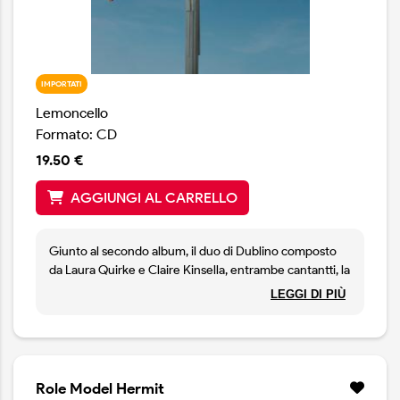
IMPORTATI
Lemoncello
Formato: CD
19.50 €
AGGIUNGI AL CARRELLO
Giunto al secondo album, il duo di Dublino composto
da Laura Quirke e Claire Kinsella, entrambe cantantti, la
prima chitarrista e la seconda violoncellista, si posiziona
LEGGI DI PIÙ
con decisione tra i più interessanti gruppi d'Irlanda,
impressionando per maturità compositiva e
interpretativa. Perfect Place è un caleidoscopio di
suoni ben intrecciati e voci in evidenza, un florilegio di
riff tanto semplici quanto efficaci e di archisuadenti a
Role Model Hermit