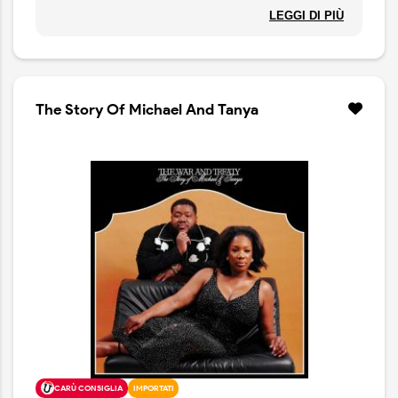
trasportano la loro musica soul su un terreno
LEGGI DI PIÙ
emotivamente più alto. Con The Story of Michael e
Tanya il duo condivide apertamente i dettagli degli alti
e bassi del loro percorso musicale e personale,
mettendo a nudo i loro cuori e le loro anime.
Muovendosi tra country, blues e southern soul, il disco
The Story Of Michael And Tanya
include ospiti illustri come Whoopi Goldberg, Valerie
June e Wynonna.
CARÙ CONSIGLIA
IMPORTATI