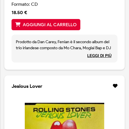
Formato: CD
18.50 €
AGGIUNGI AL CARRELLO
Prodotto da Dan Carey, Fenian è il secondo album del
trio irlandese composto da Mo Chara, Moglai Bap e DJ
Provai, che mescolano in maniera esplosiva hip hop e
LEGGI DI PIÙ
gangsta rap con elementi post punk, grime e techno.
Jealous Lover