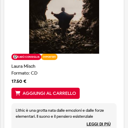
CARÙ CONSIGLIA
IMPORTATI
Laura Misch
Formato: CD
17.50 €
AGGIUNGI AL CARRELLO
Lithic è una grotta nata dalle emozioni e dalle forze
elementari. Il suono e il pensiero esistenziale
riecheggiano nei suoi abissi e la storia antica aleggia tra
LEGGI DI PIÙ