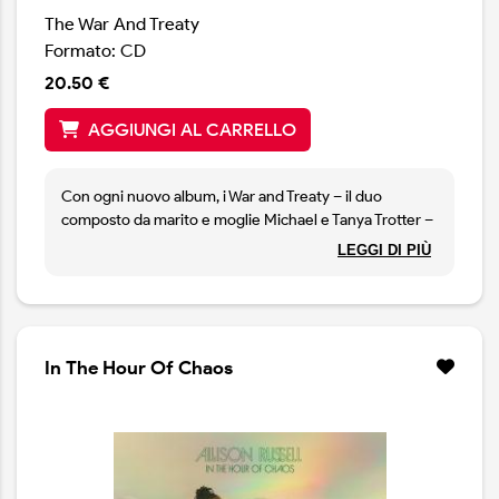
The War And Treaty
Formato: CD
20.50 €
AGGIUNGI AL CARRELLO
Con ogni nuovo album, i War and Treaty – il duo
composto da marito e moglie Michael e Tanya Trotter –
trasportano la loro musica soul su un terreno
LEGGI DI PIÙ
emotivamente più alto. Con The Story of Michael e
Tanya il duo condivide apertamente i dettagli degli alti
e bassi del loro percorso musicale e personale,
mettendo a nudo i loro cuori e le loro anime.
Muovendosi tra country, blues e southern soul, il disco
In The Hour Of Chaos
include ospiti illustri come Whoopi Goldberg, Valerie
June e Wynonna.