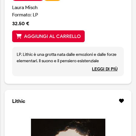
Laura Misch
Formato: LP
32.50 €
AGGIUNGI AL CARRELLO
LP. Lithic è una grotta nata dalle emozioni e dalle forze
elementari. Il suono e il pensiero esistenziale
riecheggiano nei suoi abissi e la storia antica aleggia tra
LEGGI DI PIÙ
le pietre. È lacerata dal tempo, erosa dagli agenti
atmosferici e risvegliata dalla voce, dal corpo e dal
respiro. Riporta il suono alle sue origini primordiali,
portando alla luce una musica che emerge dalle
profondità della terra e dalle parti più oscure di noi
Lithic
stessi.