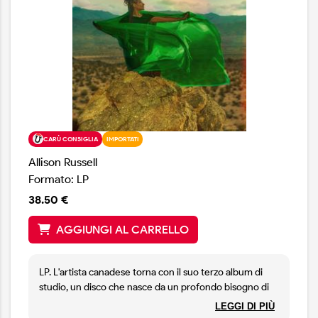
CARÙ CONSIGLIA
IMPORTATI
Allison Russell
Formato: LP
38.50 €
AGGIUNGI AL CARRELLO
LP. L'artista canadese torna con il suo terzo album di
studio, un disco che nasce da un profondo bisogno di
connessione umana e che si candida come il perfetto
LEGGI DI PIÙ
balsamo per i nostri tempi complicati. In The Hour Of