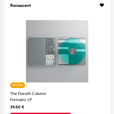
caldi e avvolgenti. Una musica acquerello, fatta di
Renascent
paesaggi apparentemente indifferenti alla presenza
umana.
IMPORTATI
The Durutti Column
Formato: LP
39.50 €