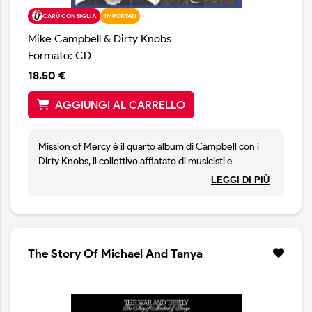
CARÙ CONSIGLIA
IMPORTATI
Mike Campbell & Dirty Knobs
Formato: CD
18.50 €
AGGIUNGI AL CARRELLO
Mission of Mercy è il quarto album di Campbell con i
Dirty Knobs, il collettivo affiatato di musicisti e
compagni di viaggio che ha messo insieme con cura
LEGGI DI PIÙ
negli ultimi anni della sua esperienza con Tom Petty and
the Heartbreakers. Più dure e trascinanti rispetto a
gran parte del materiale degli Heartbreakers, le
canzoni bilanciano l’amore di Campbell per il blues rock
degli anni ’60. Mission of Mercy, esplora e amplia
The Story Of Michael And Tanya
ancora una volta il suono e lo stile che Mike Campbell
ha contribuito a lanciare. Una raccolta di brani rock e
riflessioni guidati dalla chitarra, suonati e registrati
magnificamente, l'album vede Campbell allentare la