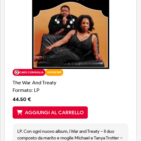
presa sul boogie con una maggiore spinta rock.
“Ho una band fantastica”, dice Campbell. “Sono molto
fortunato. Questo disco ha un po' di tutto. Voglio
mostrare una certa crescita e correre qualche rischio”.
CARÙ CONSIGLIA
IMPORTATI
The War And Treaty
Formato: LP
44.50 €
AGGIUNGI AL CARRELLO
LP. Con ogni nuovo album, i War and Treaty – il duo
composto da marito e moglie Michael e Tanya Trotter –