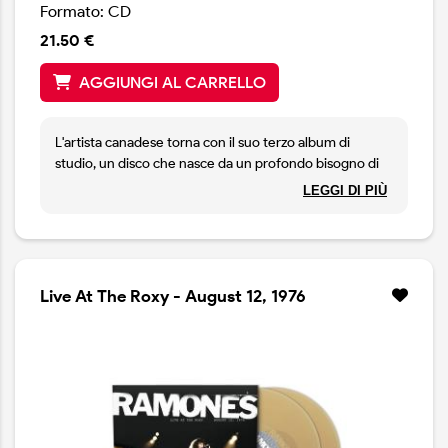
Formato: CD
21.50 €
AGGIUNGI AL CARRELLO
L'artista canadese torna con il suo terzo album di
studio, un disco che nasce da un profondo bisogno di
connessione umana e che si candida come il perfetto
LEGGI DI PIÙ
balsamo per i nostri tempi complicati. In The Hour Of
Chaos è un mosaico avvolgente di American Roots
Music, dove le radici folk-country si mescolano senza
sforzo con la sensualità del classico r&b e la grinta del
soul.
Live At The Roxy - August 12, 1976