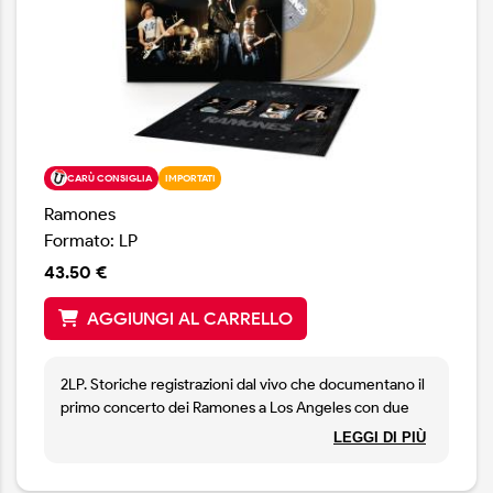
CARÙ CONSIGLIA
IMPORTATI
Ramones
Formato: LP
43.50 €
AGGIUNGI AL CARRELLO
2LP. Storiche registrazioni dal vivo che documentano il
primo concerto dei Ramones a Los Angeles con due
interi set esattamente come vennero suonati al club
LEGGI DI PIÙ
The Roxy il 12 agosto 1976. Edizione limitata in vinile
color smog di Los Angeles.