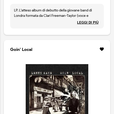
LP. L'atteso album di debutto della giovane band di
Londra formata da Clari Freeman-Taylor (voce e
chitarra) Saya Barbaglia (viola e basso) e David Addison
LEGGI DI PIÙ
(batteria). Molto acclamato dalla critica, il disco unisce
folk, art rock e trame sperimentali in un sound che
fonde chitarre ruvide, archi cameristici e strutture non
convenzionali. Il tutto è impreziosito dalla voce limpida
e cangiante della cantante Clari Freeman-Taylor.
Goin' Local