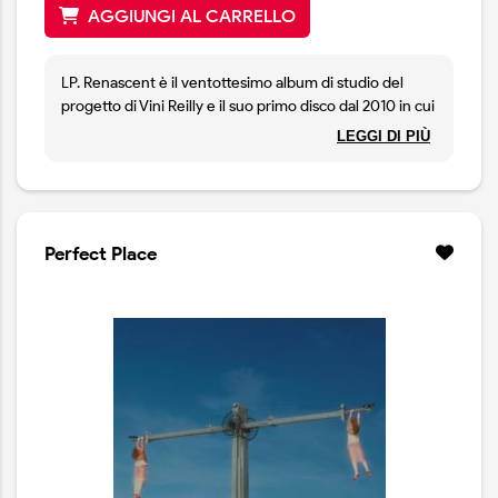
AGGIUNGI AL CARRELLO
LP. Renascent è il ventottesimo album di studio del
progetto di Vini Reilly e il suo primo disco dal 2010 in cui
uscì "A Pean to Wilson". Il suono del nuovo album
LEGGI DI PIÙ
mantiene le caratteristiche che da sempre rendono
unica la musica dei Durutti Column con arpeggi di
chitarra liberi e aperti su spazi a perdita d’occhio, note
morbide e sospese che diventano l’epicentro di colori
caldi e avvolgenti. Una musica acquerello, fatta di
Perfect Place
paesaggi apparentemente indifferenti alla presenza
umana. Edizione limitata con artwork alternativo e
vinile verde bottiglia trasparente.