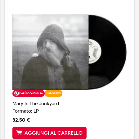
carezzare le ugole delle due ragazze.
CARÙ CONSIGLIA
IMPORTATI
Mary In The Junkyard
Formato: LP
32.50 €
AGGIUNGI AL CARRELLO