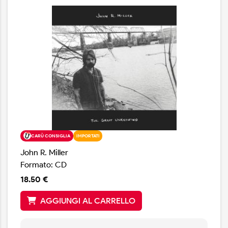
attraverso le generazioni, all’età di 79 anni Lenny Kaye
pubblica finalmente il suo album solista di debutto. In
questo lavoro, Patti Smith ha collaborato con Lenny alla
composizione di “Solstice”, mentre in “Let’s Make a
Memory” partecipa il pianista jazz Matthew Shipp. In
“Pennsylvania Girls” suona il violino Tim Carbone dei
Railroad Earth, mentre l’arrangiamento degli archi del
brano di chiusura “Yes I Will” è a cura di David
Mansfield: un vero e proprio cast di ospiti d’eccezione.
CARÙ CONSIGLIA
IMPORTATI
John R. Miller
Formato: CD
18.50 €
AGGIUNGI AL CARRELLO