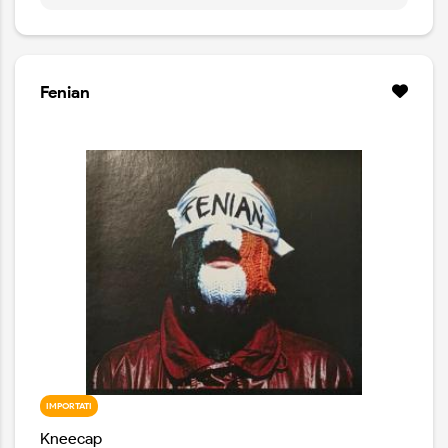
le pietre. È lacerata dal tempo, erosa dagli agenti
atmosferici e risvegliata dalla voce, dal corpo e dal
respiro. Riporta il suono alle sue origini primordiali,
portando alla luce una musica che emerge dalle
profondità della terra e dalle parti più oscure di noi
Fenian
stessi.
IMPORTATI
Kneecap