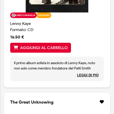
CARÙ CONSIGLIA
IMPORTATI
Lenny Kaye
Formato: CD
16.50 €
AGGIUNGI AL CARRELLO
Il primo album solista in assoluto di Lenny Kaye, noto
non solo come membro fondatore del Patti Smith
Group e chitarrista di grande fama, ma anche come
LEGGI DI PIÙ
produttore autore di numerosi capolavori e curatore
della compilation “Nuggets”, un vero e proprio punto di
riferimento che si può dire abbia definito il genere
garage. Dopo aver arricchito con il suo tocco unico non
solo le opere di Patti Smith ma anche quelle di altri
The Great Unknowing
artisti, e dopo essersi dedicato alla diffusione della
storia del garage rock e del rock psichedelico