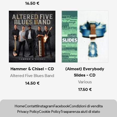
16.50 €
Hammer & Chisel - CD
(Almost) Everybody
Slides - CD
Altered Five Blues Band
Various
14.50 €
17.50 €
Home
Contatti
Instagram
Facebook
Condizioni di vendita
Privacy Policy
Cookie Policy
Trasparenza aiuti di stato