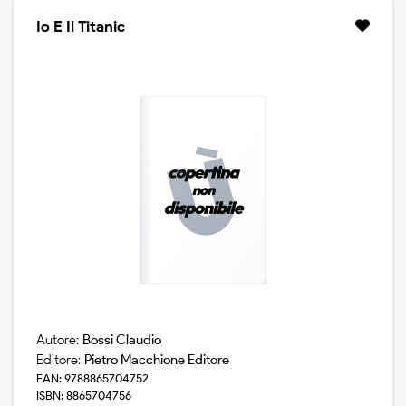
spunto per raccontare la storia dei primi vent`anni di
questa presenza, a partire dall`entusiasmo di don
Io E Il Titanic
sandro dell`era a meta` anni cinquanta del secolo
scorso, per arrivare alla felice stagione di monsignor
manfredini tra il 1963 e il 1969, sino ai non facili anni del
post sessantotto caratterizzati da ideologia e violenza,
ma che a varese videro la nascita dell`originale
esperienza di impegno sociale e politico del guernica
club. la vicenda varesina presenta, anche rispetto a
milano, caratteri propri e una spiccata consonanza tra le
varie forme della presenza ecclesiale, favorita dalla
conduzione di don fabio baroncini, assistente di gs dal
1966 in avanti e che non ha mai trascurato il percorso di
approfondimento religioso.
Autore:
Bossi Claudio
Editore:
Pietro Macchione Editore
EAN: 9788865704752
ISBN: 8865704756