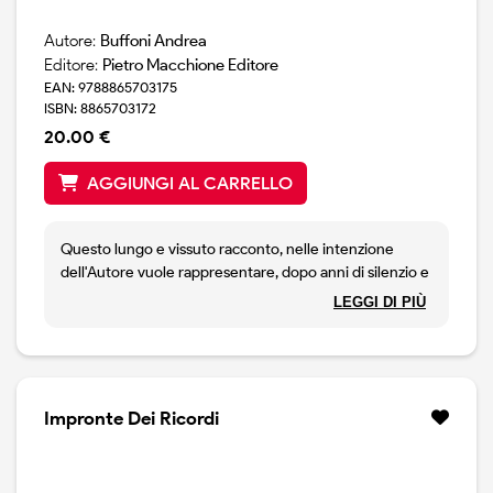
Autore:
Buffoni Andrea
Editore:
Pietro Macchione Editore
EAN: 9788865703175
ISBN: 8865703172
20.00 €
AGGIUNGI AL CARRELLO
Questo lungo e vissuto racconto, nelle intenzione
dell'Autore vuole rappresentare, dopo anni di silenzio e
solitudine, una ricostruzione serena di verità. La volontà
LEGGI DI PIÙ
di restituire un senso compiuto, e persino una bellezza,
ad una straordinaria, lunga, intensa vicenda politica,
ricca di passioni e ideali. Da Palazzo Borghi, a Palazzo
Madama a Montecitorio. Presentato dall'autore sabato
22 maggio 2016 al Museo Maga di Gallarate.
Impronte Dei Ricordi