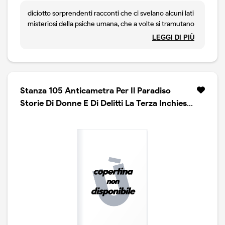
diciotto sorprendenti racconti che ci svelano alcuni lati
misteriosi della psiche umana, che a volte si tramutano
in vera follia ed altre si manifestano sotto forma di
LEGGI DI PIÙ
abitudini, di tic, di suggestioni. le vicende sono narrate
con una forte partecipazione emotiva dell`autore che
cosi` spinge il lettore a guardarsi attorno, specie nel
mondo degli affetti piu` cari, con piu` curiosita` e
attenzione.
Stanza 105 Anticametra Per Il Paradiso
Storie Di Donne E Di Delitti La Terza Inchiesta
Del Ma...