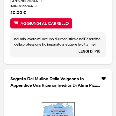
EAN: 9788865703731
ISBN: 8865703733
20.00 €
AGGIUNGI AL CARRELLO
nel mio lavoro mi occupo di urbanistica e nell`esercizio
della professione ho imparato a leggere le citta` nei
loro aspetti positivi, negativi, identitari. esistono
LEGGI DI PIÙ
documentazioni molto interessanti sulla vecchia busto,
ma poco, che io sappia, sulla nuova; ho provato cosi` a
tradurla in immagini, non con l`obiettivo di fare delle
belle foto fini a se stesse, ma tentando di
rappresentare la citta` con spirito critico, riprendendo
Segreto Del Mulino Della Valganna In
sia le trasformazioni a mio avviso positive sia quelle
Appendice Una Ricerca Inedita Di Alma Pizzi
discutibili, sia i suoi aspetti piu` caratterizzanti. quindi,
(il)
all`interno di questo quadro, e stando dentro al
perimetro cittadino, ho voluto confrontare con alcune
immagini la citta` nuova con la vecchia, rappresentare
le trasformazioni piu` significative, alcune delle quali
conservano ancora i segni del passato, rivolgere la mia