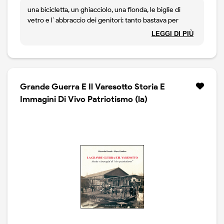
una bicicletta, un ghiacciolo, una fionda, le biglie di
vetro e l`abbraccio dei genitori: tanto bastava per
essere felici. forse era poco, o forse tantissimo in quel
LEGGI DI PIÙ
tempo passato che ci ha plasmato, educato ad essere
cio` che siamo diventati. nel distacco dalla madre,
l`autore riscopre immagini che rischiavano di
scomparire, momenti di intimita` profondi e conflitti
mai risolti ma che hanno trovato una soluzione
Grande Guerra E Il Varesotto Storia E
spontanea nell`affetto familiare. un viaggio a ritroso, un
Immagini Di Vivo Patriotismo (la)
percorso nella memoria di una famiglia italiana, il
ritratto di un mondo semplice e indimenticabile...