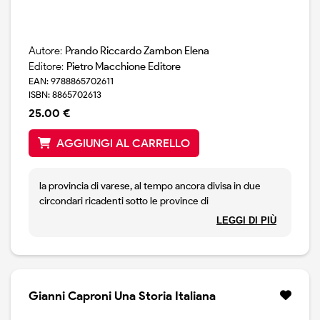
Autore:
Prando Riccardo Zambon Elena
Editore:
Pietro Macchione Editore
EAN: 9788865702611
ISBN: 8865702613
25.00 €
AGGIUNGI AL CARRELLO
la provincia di varese, al tempo ancora divisa in due
circondari ricadenti sotto le province di
como(varesotto) e di milano (alto milanese), ancora
LEGGI DI PIÙ
pervasa degli ideali e delle passioni che l`avevano vista
in prima linea nell`epopea risorgimentale, visse la
grande guerra con dedizione patriottica e
imprenditoriale. molti giovani sacrificarono la propria
vita nelle trincee, molti di piu` furono mobilitati con
Gianni Caproni Una Storia Italiana
ferrea disciplina negli stabilimenti industriali per