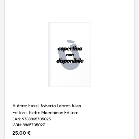
intorno a una clinica di prestigio, una vecchia villa
trasformata in casa di cura e di riposo per anziani soli.
un atrio centrale, ampie scalinate che portano ai piani
superiori, stanze con mobili in stile, una equipe di
medici specializzati. e, al pianterreno, si affacciano sul
prato e su un cortile, piccoli appartamenti, monolocali
luminosi dove gli ospiti possono portare i loro ricordi
privati, qualche mobile, la loro poltrona preferita e dove
possono intrecciare amicizie nuove e scambiarsi
confidenze. un luogo idilliaco scosso da una sequenza
di morti che possono sembrare naturali.
Autore:
Fassi Roberto Lebret Jules
Editore:
Pietro Macchione Editore
EAN: 9788865705025
ISBN: 8865705027
25.00 €