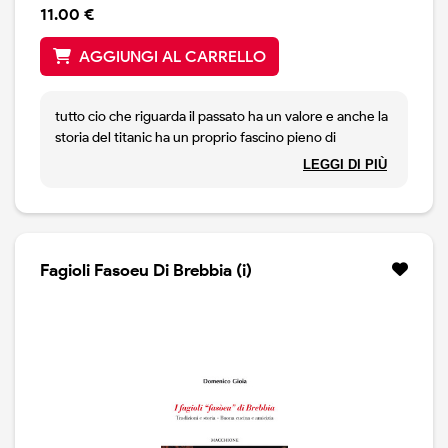
11.00 €
AGGIUNGI AL CARRELLO
tutto cio che riguarda il passato ha un valore e anche la
storia del titanic ha un proprio fascino pieno di
simbolismi. questo libro cerca di spiegare la vicenda
LEGGI DI PIÙ
della celebre nave, fornendo indicazioni sul "linguaggio"
che essa esprime. il pensiero dell`autore, tramite
diverse parole chiave, vuol essere uno strumento per
interpretare ma, soprattutto, per far rivivere una
tragedia che e stata oggetto dell`attenzione di intere
Fagioli Fasoeu Di Brebbia (i)
generazioni.