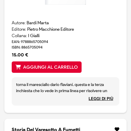
Autore:
Bardi Marta
Editore:
Pietro Macchione Editore
Collana:
I Gialli
EAN: 9788865705094
ISBN: 8865705094
15.00 €
AGGIUNGI AL CARRELLO
torna il maresciallo dario flaviani. questa e la terza
inchiesta che lo vede in prima linea per risolvere un
caso che, ancora una volta, vede coinvolte persone
LEGGI DI PIÙ
della sua cerchia affettiva. ricompaiono alcuni tra i suoi
famigliari. la moglie matilde, la suocera brenda, due sue
cognate, quelle che sono state piu sfortunate negli
anni precedenti: serafina dalle mani d`oro, orietta con i
suoi ricordi di amicizie finite bruscamente. tutto gira
Storia Del Varesotto A Fumetti