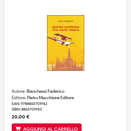
produrre armi, munizioni, divise e medicamenti, ma
soprattutto aerei da combattimento, creando la
"provincia aeronautica" per eccellenza. la testimonianza
piu` genuina di quel "vivo patriottismo" si manifesto`
anche negli anni successivi, quando tutti i comuni, ma
spesso anche castellanze e frazioni, furono protagonisti
di una straordinaria gara per l`erezione dei monumenti
ai caduti spesso realizzati da scultori e artisti di grande
spicco. le cronache delle inaugurazioni e delle annuali
ricorrenze ci hanno tramandato l`immagine di una
partecipazione popolare che univa e non divideva gli
italiani.
Autore:
Bianchessi Federico
Editore:
Pietro Macchione Editore
EAN: 9788865701942
ISBN: 8865701943
20.00 €
AGGIUNGI AL CARRELLO