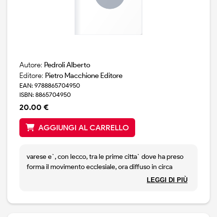
opportuni spazi creativi e fantastici. insomma tante
piccole storie nella storia.
Autore:
Pedroli Alberto
Editore:
Pietro Macchione Editore
EAN: 9788865704950
ISBN: 8865704950
20.00 €
AGGIUNGI AL CARRELLO
varese e`, con lecco, tra le prime citta` dove ha preso
forma il movimento ecclesiale, ora diffuso in circa
novanta paesi, nato a milano dal carisma di don luigi
LEGGI DI PIÙ
giussani con il nome di gioventu` studentesca e
successivamente di comunione e liberazione. il riordino
dell`archivio del movimento di varese ha costituito lo