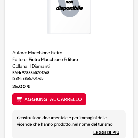
Autore:
Macchione Pietro
Editore:
Pietro Macchione Editore
Collana:
I Diamanti
EAN: 9788865701768
ISBN: 8865701765
25.00 €
AGGIUNGI AL CARRELLO
ricostruzione documentale e per immagini delle
vicende che hanno prodotto, nel nome del turismo
internazionale, un profondo cambiamento urbanistico
LEGGI DI PIÙ
e di mentalita` nella citta` di varese, innescando i