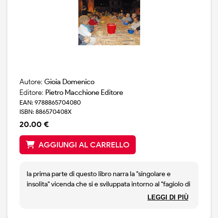
Autore:
Gioia Domenico
Editore:
Pietro Macchione Editore
EAN: 9788865704080
ISBN: 886570408X
20.00 €
AGGIUNGI AL CARRELLO
la prima parte di questo libro narra la "singolare e
insolita" vicenda che si e sviluppata intorno al "fagiolo di
brebbia" e alla reintroduzione di questa antica
LEGGI DI PIÙ
coltivazione nel territorio brebbiese. il fagiolo ha
rappresentato lo strumento ideale per valorizzare un