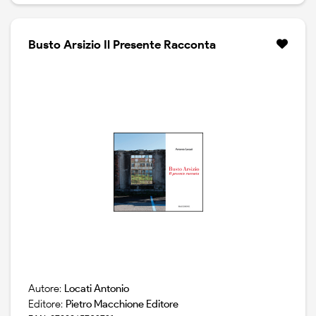
paese e un territorio ma, soprattutto, si e rivelato
decisivo per far rinascere il desiderio di socialita, di
solidarieta e il senso di appartenenza che permeava la
Busto Arsizio Il Presente Racconta
societa contadina di brebbia. la scelta di inserire questo
fagiolo, quale ingrediente basilare nelle ricette
riportate nella seconda parte, intende rendere
omaggio al lavoro e alla dedizione delle tante persone
che si sono adoperate per il successo di questa
iniziativa e, nel contempo, promuoverne il consumo
attraverso le tante pietanze tradizionali che da sempre
costituiscono il patrimonio della cucina italiana.
Autore:
Locati Antonio
Editore:
Pietro Macchione Editore